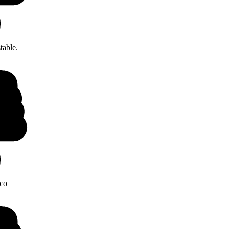
table.
ico