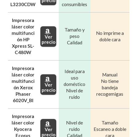
precio
L3230CDW
consumibles
Impresora
láser color
Tamaño y
multifunci
No imprime a
peso
Ver
ón HP
doble cara
precio
Calidad
Xpress SL-
C480W
Impresora
Ideal para
láser color
Manual
uso
multifunci
No tiene
doméstico
Ver
ón Xerox
bandeja
precio
Nivel de
Phaser
recogemigas
ruido
6020V_BI
Impresora
láser color
Nivel de
Tamaño
Kyocera
ruido
Escaneo a doble
Ver
precio
Ecosys
Calidad
cara