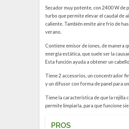
Secador muy potente, con 2400 W de po
turbo que permite elevar el caudal de a
caliente. También emite aire frio de ha
verano.
Contiene emisor de iones, de manera qu
energía estática, que suele ser la caus
Esta función ayuda a obtener un cabell
Tiene 2 accesorios, un concentrador fi
y un difusor con forma de panel para un
Tiene la característica de que la rejill
permite limpiarla, para que funcione s
PROS