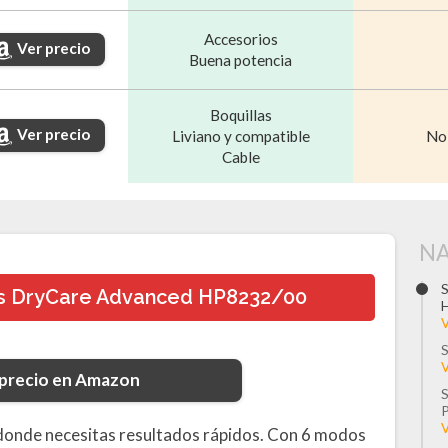
Accesorios
Ver precio
Buena potencia
Boquillas
Ver precio
Liviano y compatible
No 
Cable
NA
S
ps DryCare Advanced HP8232/00
V
S
V
 precio en Amazon
S
P
V
donde necesitas resultados rápidos. Con 6 modos