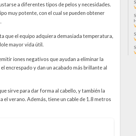
S
ustarse a diferentes tipos de pelos y necesidades.
V
ipo muy potente, con el cual se pueden obtener
S
.
V
S
ita que el equipo adquiera demasiada temperatura,
V
le mayor vida útil.
S
V
mitir iones negativos que ayudan a eliminar la
 el encrespado y dan un acabado más brillante al
que sirve para dar forma al cabello, y también la
para el verano. Además, tiene un cable de 1.8 metros