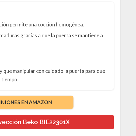
cción permite una cocción homogénea.
emaduras gracias a que la puerta se mantiene a
ay que manipular con cuidado la puerta para que
l tiempo.
INIONES EN AMAZON
vección Beko BIE22301X