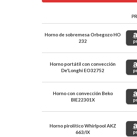
P
Horno de sobremesa Orbegozo HO
p
232
Horno portátil con convección
p
De'Longhi EO32752
Horno con convección Beko
p
BIE22301X
Horno pirolítico Whirlpool AKZ
p
663/IX