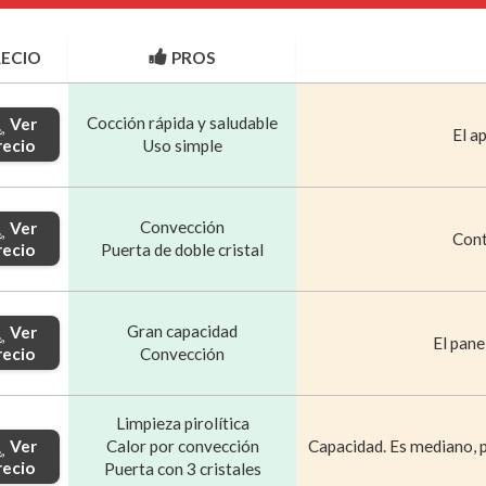
RECIO
PROS
Cocción rápida y saludable
Ver
El a
recio
Uso simple
Convección
Ver
Cont
recio
Puerta de doble cristal
Gran capacidad
Ver
El pane
recio
Convección
Limpieza pirolítica
Calor por convección
Capacidad. Es mediano, p
Ver
recio
Puerta con 3 cristales