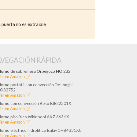
 puerta no es extraíble
VEGACIÓN RÁPIDA
orno de sobremesa Orbegozo HO 232
er en Amazon
orno portátil con convección De'Longhi
EO32752
er en Amazon
orno con convección Beko BIE22301X
er en Amazon
orno pirolítico Whirlpool AKZ 663/IX
er en Amazon
orno eléctrico hidrolítico Balay 3HB4331X0
er en Amazon