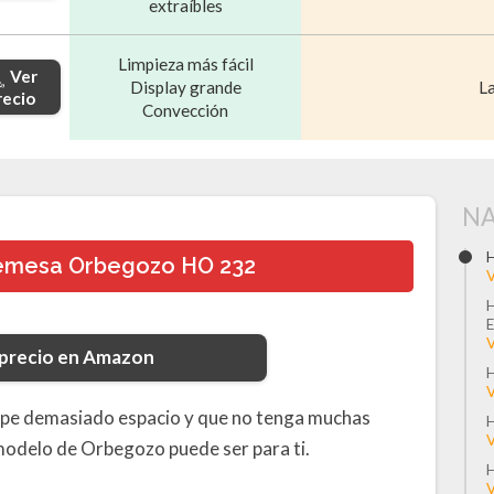
extraíbles
Limpieza más fácil
Ver
Display grande
La
recio
Convección
NA
H
emesa Orbegozo HO 232
V
H
V
 precio en Amazon
H
V
 ocupe demasiado espacio y que no tenga muchas
H
V
modelo de Orbegozo puede ser para ti.
H
V