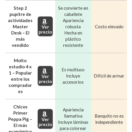
Step 2
Se convierte en
pupitre de
caballete
actividades
Apariencia
Master
robusta
Costo elevado
Ver
precio
Desk – El
Hecha en
más
plástico
vendido
resistente
Molto
estudio 4 x
Es multiuso
1 – Popular
Incluye
Difícil de armar
Ver
entre los
precio
accesorios
comprador
es
Chicos
Apariencia
Primer
llamativa
Banquito no es
Peppa Pig –
Ver
Incluye láminas
independiente
precio
El más
para colorear
económico