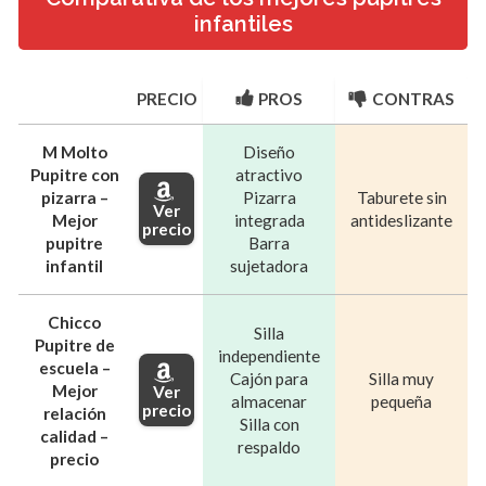
infantiles
PRECIO
PROS
CONTRAS
M Molto
Diseño
Pupitre con
atractivo
pizarra –
Pizarra
Taburete sin
Ver
Mejor
integrada
antideslizante
precio
pupitre
Barra
infantil
sujetadora
Chicco
Silla
Pupitre de
independiente
escuela –
Cajón para
Silla muy
Mejor
Ver
almacenar
pequeña
precio
relación
Silla con
calidad –
respaldo
precio