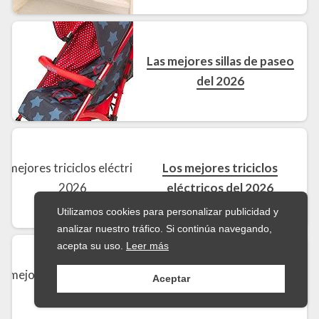
Las mejores sillas de paseo
del 2026
Los mejores triciclos
eléctricos del 2026
Utilizamos cookies para personalizar publicidad y
analizar nuestro tráfico. Si continúa navegando,
acepta su uso.
Leer más
Los mejores triciclos para
Aceptar
bebé del 2026