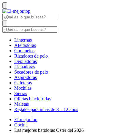
Linternas
Afeitadoras
Cortapelos
Rizadores de pelo
Depiladoras
Licuadoras
Secadores de pelo
Aspiradoras
Cafeteras
Mochilas
Sierras
Ofertas black friday
Maletas
Regalos para niñas de 8 – 12 años
El-mejor.top
Cocina
Las mejores batidoras Oster del 2026