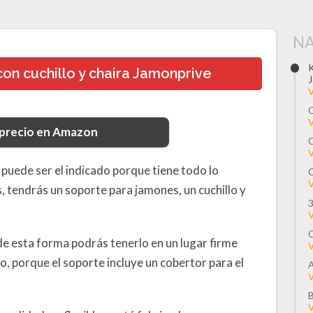
NA
K
on cuchillo y chaira Jamonprive
J
V
C
V
 precio en Amazon
C
V
 puede ser el indicado porque tiene todo lo
C
V
, tendrás un soporte para jamones, un cuchillo y
3
V
C
 de esta forma podrás tenerlo en un lugar firme
V
, porque el soporte incluye un cobertor para el
A
V
B
V