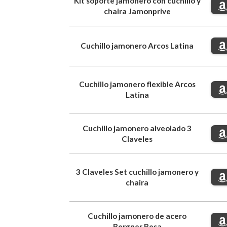
Kit soporte jamonero con cuchillo y
chaira Jamonprive
Cuchillo jamonero Arcos Latina
Cuchillo jamonero flexible Arcos
Latina
Cuchillo jamonero alveolado 3
Claveles
3 Claveles Set cuchillo jamonero y
chaira
Cuchillo jamonero de acero
Bergner Resa