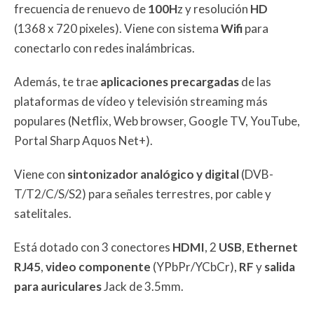
frecuencia de renuevo de
100H
z y resolución
HD
(1368 x 720 pixeles). Viene con sistema
Wifi
para
conectarlo con redes inalámbricas.
Además, te trae
aplicaciones precargadas
de las
plataformas de vídeo y televisión streaming más
populares (Netflix, Web browser, Google TV, YouTube,
Portal Sharp Aquos Net+).
Viene con
sintonizador analógico y digital
(DVB-
T/T2/C/S/S2) para señales terrestres, por cable y
satelitales.
Está dotado con 3 conectores
HDMI
, 2
USB
,
Ethernet
RJ45
,
video componente
(YPbPr/YCbCr),
RF
y
salida
para auriculares
Jack de 3.5mm.