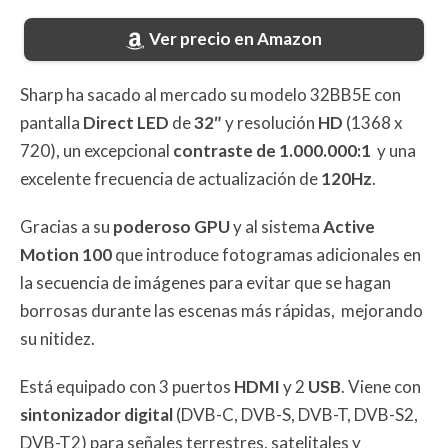
Ver precio en Amazon
Sharp ha sacado al mercado su modelo 32BB5E con
pantalla
Direct LED
de
32″
y resolución
HD
(1368 x
720), un excepcional
contraste de 1.000.000:1
y una
excelente frecuencia de actualización de
120Hz
.
Gracias a su
poderoso GPU
y al sistema
Active
Motion 100
que introduce fotogramas adicionales en
la secuencia de imágenes para evitar que se hagan
borrosas durante las escenas más rápidas, mejorando
su nitidez.
Está equipado con 3 puertos
HDMI
y 2
USB
. Viene con
sintonizador digital
(DVB-C, DVB-S, DVB-T, DVB-S2,
DVB-T2) para señales terrestres, satelitales y