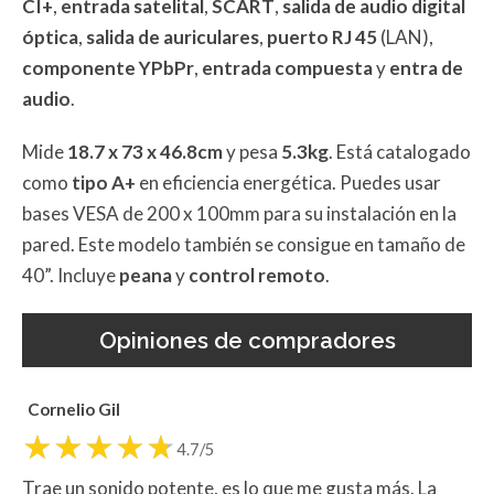
CI+
,
entrada satelital
,
SCART
,
salida de audio digital
óptica
,
salida de auriculares
,
puerto RJ 45
(LAN),
componente YPbPr
,
entrada compuesta
y
entra de
audio
.
Mide
18.7 x 73 x 46.8cm
y pesa
5.3kg
. Está catalogado
como
tipo A+
en eficiencia energética. Puedes usar
bases VESA de 200 x 100mm para su instalación en la
pared. Este modelo también se consigue en tamaño de
40”. Incluye
peana
y
control
remoto
.
Opiniones de compradores
Cornelio Gil
4.7/5
Trae un sonido potente, es lo que me gusta más. La