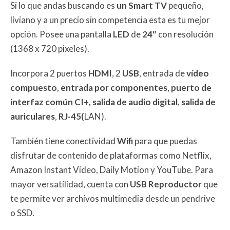
Si lo que andas buscando es
un Smart TV
pequeño,
liviano y a un precio sin competencia esta es tu mejor
opción. Posee una pantalla
LED
de
24″
con resolución
(1368 x 720 pixeles).
Incorpora 2 puertos
HDMI
, 2
USB
, entrada de
vídeo
compuesto
,
entrada por componentes
,
puerto de
interfaz común CI+,
salida de audio digital
,
salida
de
auriculares
,
RJ-45(
LAN).
También tiene conectividad
Wifi
para que puedas
disfrutar de contenido de plataformas como Netflix,
Amazon Instant Video, Daily Motion y YouTube. Para
mayor versatilidad, cuenta con
USB Reproductor
que
te permite ver archivos multimedia desde un pendrive
o SSD.