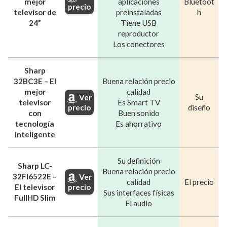
mejor
aplicaciones
Bluetoot
precio
televisor de
preinstaladas
h
24”
Tiene USB
reproductor
Los conectores
Sharp
32BC3E – El
Buena relación precio
mejor
calidad
Su
Ver
televisor
Es Smart TV
precio
diseño
con
Buen sonido
tecnología
Es ahorrativo
inteligente
Su definición
Sharp LC-
Buena relación precio
32FI6522E –
Ver
calidad
El precio
precio
El televisor
Sus interfaces físicas
FullHD Slim
El audio