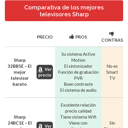
Comparativa de los mejores
televisores Sharp
PRECIO
PROS
CONTRAS
Su sistema Active
Sharp
Motion
32BB5E – El
El sintonizador
No es
Ver
mejor
Función de grabación
Smart
precio
televisor
PVR
TV
barato
Buen contraste
El sistema de audio
Excelente relación
precio calidad
Sharp
Tiene sistema Wifi
24BC1E – El
Viene con
Sin
Ver