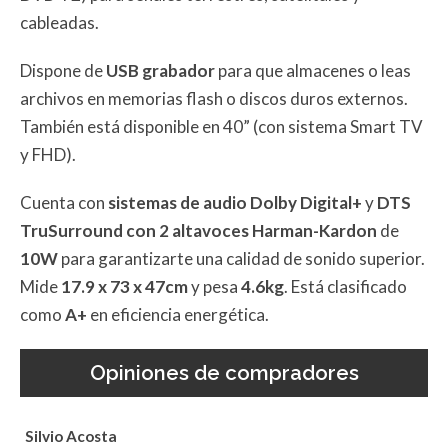
cableadas.
Dispone de
USB grabador
para que almacenes o leas
archivos en memorias flash o discos duros externos.
También está disponible en 40” (con sistema Smart TV
y FHD).
Cuenta con
sistemas de audio Dolby Digital+
y
DTS
TruSurround
con 2 altavoces Harman-Kardon
de
10W
para garantizarte una calidad de sonido superior.
Mide
17.9 x 73 x 47cm
y pesa
4.6kg
. Está clasificado
como
A+
en eficiencia energética.
Opiniones de compradores
Silvio Acosta