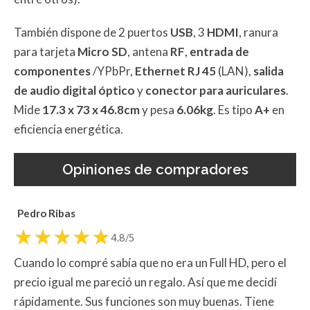
También dispone de 2 puertos
USB
, 3
HDMI
, ranura
para tarjeta
Micro SD
, antena
RF
,
entrada de
componentes
/YPbPr,
Ethernet RJ 45
(LAN),
salida
de audio digital óptico
y
conector para auriculares
.
Mide
17.3 x 73 x 46.8cm
y pesa
6.06kg
. Es tipo
A+
en
eficiencia energética.
Opiniones de compradores
Pedro Ribas
4.8/5
Cuando lo compré sabía que no era un Full HD, pero el
precio igual me pareció un regalo. Así que me decidí
rápidamente. Sus funciones son muy buenas. Tiene