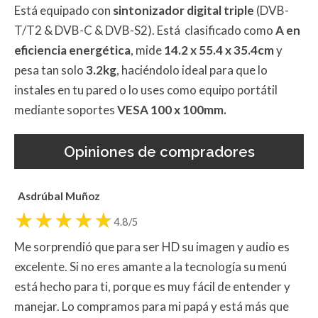
Está equipado con
sintonizador digital triple
(DVB-
T/T2 & DVB-C & DVB-S2). Está clasificado como
A
en
eficiencia energética
, mide
14.2 x 55.4 x 35.4cm
y
pesa tan solo
3.2kg
, haciéndolo ideal para que lo
instales en tu pared o lo uses como equipo portátil
mediante soportes
VESA 100 x 100mm.
Opiniones de compradores
Asdrúbal Muñoz
4.8/5
Me sorprendió que para ser HD su imagen y audio es
excelente. Si no eres amante a la tecnología su menú
está hecho para ti, porque es muy fácil de entender y
manejar. Lo compramos para mi papá y está más que