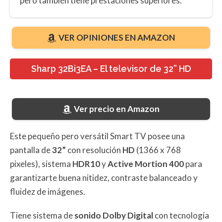
pero también tiene prestaciones superiores.
VER OPINIONES EN AMAZON
Sharp 32Bi3EA – El televisor de 32” HD
Ver precio en Amazon
Este pequeño pero versátil Smart TV posee una
pantalla de
32”
con resolución
HD
(1366 x 768
pixeles), sistema
HDR10
y
Active Mortion 400
para
garantizarte buena nitidez, contraste balanceado y
fluidez de imágenes.
Tiene sistema de
sonido Dolby Digital
con tecnología