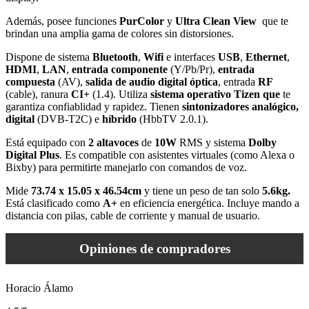
Además, posee funciones
PurColor
y
Ultra Clean View
que te
brindan una amplia gama de colores sin distorsiones.
Dispone de sistema
Bluetooth
,
Wifi
e interfaces
USB
,
Ethernet
,
HDMI
,
LAN
,
entrada componente
(Y/Pb/Pr),
entrada
compuesta
(AV),
salida de
audio digital óptica
, entrada
RF
(cable), ranura
CI+
(1.4). Utiliza
sistema operativo Tizen que
te
garantiza confiablidad y rapidez. Tienen
sintonizadores analógico,
digital
(DVB-T2C) e
híbrido
(HbbTV 2.0.1).
Está equipado con
2 altavoces
de
10W
RMS y sistema
Dolby
Digital Plus
. Es compatible con asistentes virtuales (como Alexa o
Bixby) para permitirte manejarlo con comandos de voz.
Mide
73.74 x 15.05 x 46.54cm
y tiene un peso de tan solo
5.6kg.
Está clasificado como
A+
en eficiencia energética. Incluye mando a
distancia con pilas, cable de corriente y manual de usuario.
Opiniones de compradores
Horacio Álamo