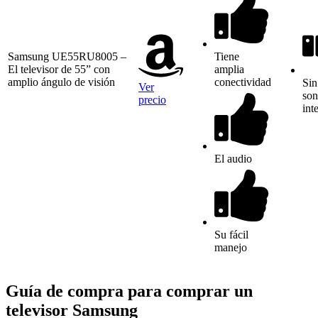
Samsung UE55RU8005 –
Tiene
El televisor de 55” con
amplia
amplio ángulo de visión
conectividad
Sin
Ver
son
precio
int
El audio
Su fácil
manejo
Guía de compra para comprar un
televisor Samsung