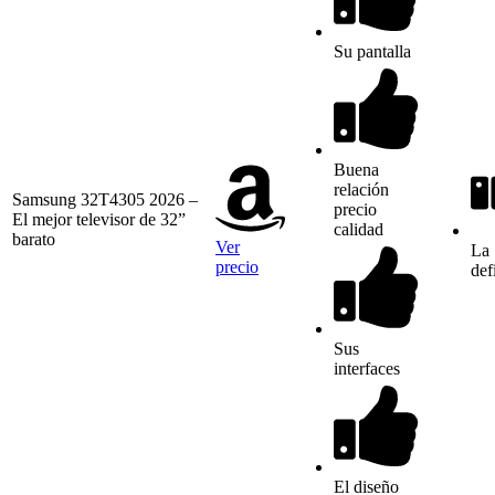
Su pantalla
Buena
relación
Samsung 32T4305 2026 –
precio
El mejor televisor de 32”
calidad
barato
Ver
La
precio
def
Sus
interfaces
El diseño