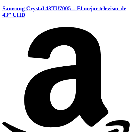
Samsung Crystal 43TU7005 – El mejor televisor de
43” UHD