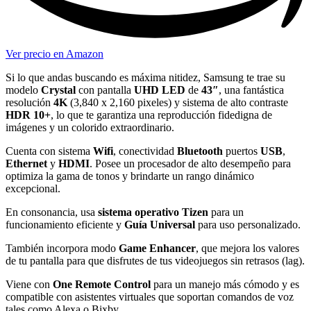
Ver precio en Amazon
Si lo que andas buscando es máxima nitidez, Samsung te trae su
modelo
Crystal
con pantalla
UHD LED
de
43″
, una fantástica
resolución
4K
(3,840 x 2,160 pixeles) y sistema de alto contraste
HDR 10+
, lo que te garantiza una reproducción fidedigna de
imágenes y un colorido extraordinario.
Cuenta con sistema
Wifi
, conectividad
Bluetooth
puertos
USB
,
Ethernet
y
HDMI
. Posee un procesador de alto desempeño para
optimiza la gama de tonos y brindarte un rango dinámico
excepcional.
En consonancia, usa
sistema operativo Tizen
para un
funcionamiento eficiente y
Guía Universal
para uso personalizado.
También incorpora modo
Game Enhancer
, que mejora los valores
de tu pantalla para que disfrutes de tus videojuegos sin retrasos (lag).
Viene con
One Remote Control
para un manejo más cómodo y es
compatible con asistentes virtuales que soportan comandos de voz
tales como Alexa o Bixby.