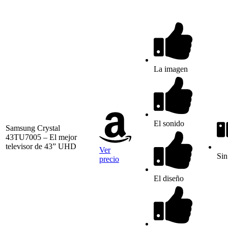
La imagen
El sonido
Samsung Crystal
43TU7005 – El mejor
televisor de 43” UHD
Ver
Si
precio
El diseño