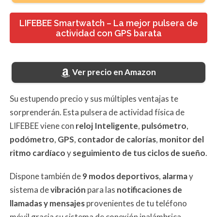
LIFEBEE Smartwatch – La mejor pulsera de
actividad con GPS barata
Ver precio en Amazon
Su estupendo precio y sus múltiples ventajas te
sorprenderán. Esta pulsera de actividad física de
LIFEBEE viene con
reloj Inteligente
,
pulsómetro
,
podómetro
,
GPS
,
contador de calorías
,
monitor del
ritmo cardíaco
y
seguimiento de tus ciclos de sueño
.
Dispone también de
9 modos deportivos
,
alarma
y
sistema de
vibración
para las
notificaciones de
llamadas y mensajes
provenientes de tu teléfono
móvil gracia su sistema de conexión inalámbrica