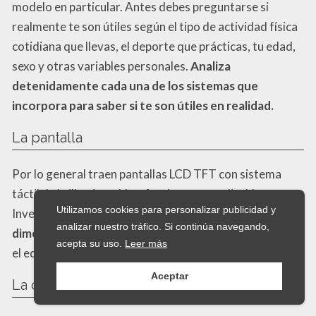
modelo en particular. Antes debes preguntarse si
realmente te son útiles según el tipo de actividad física
cotidiana que llevas, el deporte que prácticas, tu edad,
sexo y otras variables personales.
Analiza
detenidamente cada una de los sistemas que
incorpora para saber si te son útiles en realidad.
La pantalla
Por lo general traen pantallas LCD TFT con sistema
táctil de brillo ajustable y fondos personalizables.
Utilizamos cookies para personalizar publicidad y
Investiga sobre la
sensibilidad del display
y si tiene
analizar nuestro tráfico. Si continúa navegando,
dimensiones
adecuadas
para que visualices y manejes
acepta su uso.
Leer más
el equipo con comodidad.
Aceptar
La conectividad