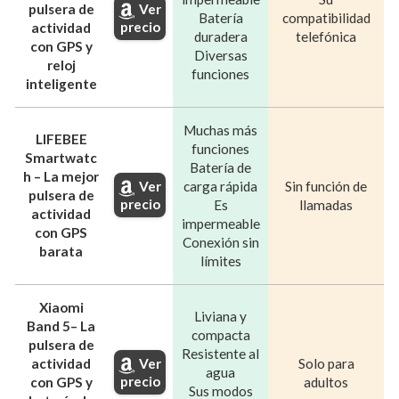
pulsera de
Ver
Batería
compatibilidad
precio
actividad
duradera
telefónica
con GPS y
Diversas
reloj
funciones
inteligente
Muchas más
LIFEBEE
funciones
Smartwatc
Batería de
h – La mejor
carga rápida
Sin función de
Ver
pulsera de
precio
Es
llamadas
actividad
impermeable
con GPS
Conexión sin
barata
límites
Xiaomi
Liviana y
Band 5– La
compacta
pulsera de
Resistente al
actividad
Solo para
Ver
agua
precio
con GPS y
adultos
Sus modos