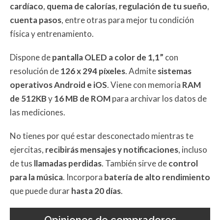
cardíaco
,
quema de calorías
,
regulación de tu sueño
,
cuenta pasos
, entre otras para mejor tu condición
física y entrenamiento.
Dispone de
pantalla OLED a color de 1,1”
con
resolución de
126 x 294 píxeles
. Admite
sistemas
operativos Android e iOS
. Viene con memoria
RAM
de 512KB
y
16 MB de ROM
para archivar los datos de
las mediciones.
No tienes por qué estar desconectado mientras te
ejercitas,
recibirás mensajes y notificaciones
, incluso
de tus
llamadas perdidas
. También sirve de
control
para la música
. Incorpora
batería de alto rendimiento
que puede durar
hasta 20 días
.
Opiniones de compradores