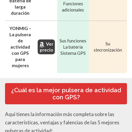
batería de
Funciones
larga
adicionales
duración
YONMIG –
La pulsera
de
Sus funciones
Su
Ver
actividad
La batería
precio
sincronización
con GPS
Sistema GPS
para
mujeres
¿Cuál es la mejor pulsera de actividad
con GPS?
Aquí tienes la información más completa sobre las
características, ventajas y falencias de las 5 mejores
pulseras de actividad: