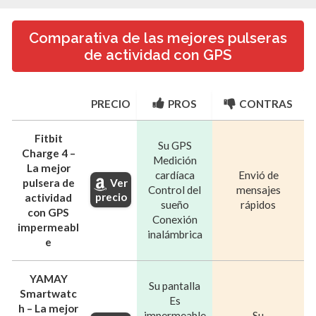
Comparativa de las mejores pulseras
de actividad con GPS
PRECIO
PROS
CONTRAS
Fitbit
Su GPS
Charge 4 –
Medición
La mejor
cardíaca
Envió de
pulsera de
Ver
Control del
mensajes
precio
actividad
sueño
rápidos
con GPS
Conexión
impermeabl
inalámbrica
e
YAMAY
Su pantalla
Smartwatc
Es
h – La mejor
impermeable
Su