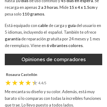
hasta
10 días
de uso continuo y
45 días en espera
. Se
recarga en apenas
2 a 3 horas
. Mide
15 x 4 x 1.5cm
y
pesa solo
110 gramos
.
Está equipado con
cable
de carga y
guía
del usuario en
5 idiomas, incluyendo el español. También te ofrece
garantía
de reparación gratuita por 24 meses y 1 mes
de reemplazo. Viene en
6 vibrantes colores
.
Opiniones de compradores
Rosaura Castellón
4.4/5
Me encanta su diseño y su color. Además, está muy
barato si lo comparas con todas la increíbles funciones
que trae. Lo llevo puesto a todos lados.