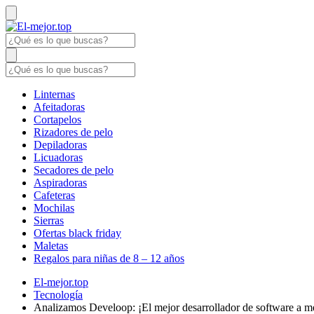
Linternas
Afeitadoras
Cortapelos
Rizadores de pelo
Depiladoras
Licuadoras
Secadores de pelo
Aspiradoras
Cafeteras
Mochilas
Sierras
Ofertas black friday
Maletas
Regalos para niñas de 8 – 12 años
El-mejor.top
Tecnología
Analizamos Develoop: ¡El mejor desarrollador de software a m