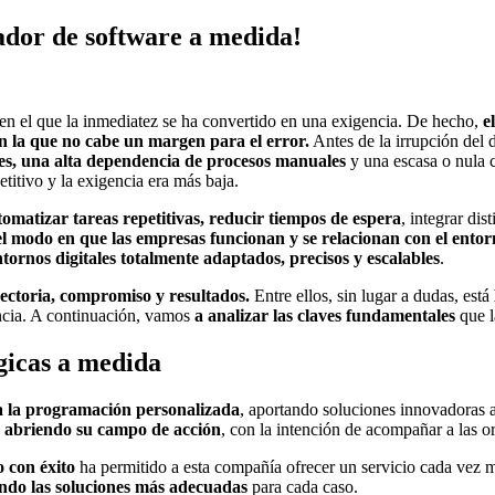
ador de software a medida!
n el que la inmediatez se ha convertido en una exigencia. De hecho,
e
n la que no cabe un margen para el error.
Antes de la irrupción del
ntes, una alta dependencia de procesos manuales
y una escasa o nula 
titivo y la exigencia era más baja.
tomatizar tareas repetitivas, reducir tiempos de espera
, integrar dis
l modo en que las empresas funcionan y se relacionan con el entor
ntornos digitales totalmente adaptados, precisos y escalables
.
ectoria, compromiso y resultados.
Entre ellos, sin lugar a dudas, está
ncia. A continuación, vamos
a analizar las claves fundamentales
que l
gicas a medida
 a la programación personalizada
, aportando soluciones innovadoras
 abriendo su campo de acción
, con la intención de acompañar a las o
 con éxito
ha permitido a esta compañía ofrecer un servicio cada vez m
ciendo las soluciones más adecuadas
para cada caso.