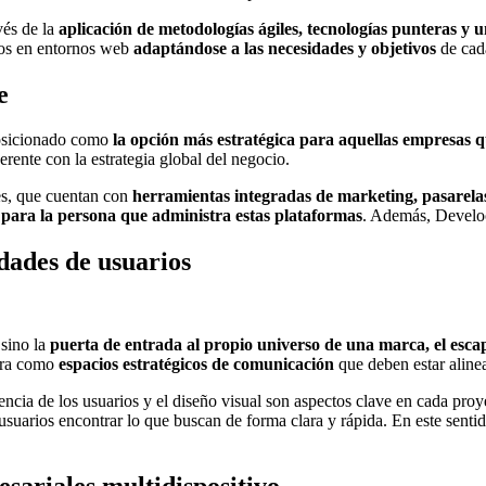
vés de la
aplicación de metodologías ágiles, tecnologías punteras y u
cios en entornos web
adaptándose a las necesidades y objetivos
de cad
e
posicionado como
la opción más estratégica para aquellas empresas q
erente con la estrategia global del negocio.
les, que cuentan con
herramientas integradas de marketing, pasarelas
 para la persona que administra estas plataformas
. Además, Develoo
dades de usuarios
sino la
puerta de entrada al propio universo de una marca, el escap
ora como
espacios estratégicos de comunicación
que deben estar alinea
encia de los usuarios y el diseño visual son aspectos clave en cada pro
usuarios encontrar lo que buscan de forma clara y rápida. En este senti