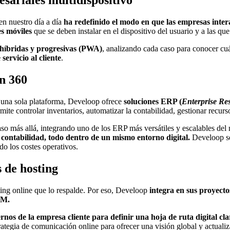
sariales multidispositivo
n nuestro día a día
ha redefinido el modo en que las empresas inter
es móviles
que se deben instalar en el dispositivo del usuario y a las qu
 híbridas y progresivas (PWA)
, analizando cada caso para conocer cuál
servicio al cliente
.
n 360
n una sola plataforma, Develoop ofrece
soluciones ERP (
Enterprise Re
ite controlar inventarios, automatizar la contabilidad, gestionar recurs
aso más allá, integrando uno de los ERP más versátiles y escalables d
contabilidad, todo dentro de un mismo entorno digital.
Develoop se
do los costes operativos.
s de hosting
ting online que lo respalde. Por eso, Develoop
integra en sus proyecto
EM.
os de la empresa cliente para definir una hoja de ruta digital clar
ategia de comunicación online para ofrecer una visión global y actualiza