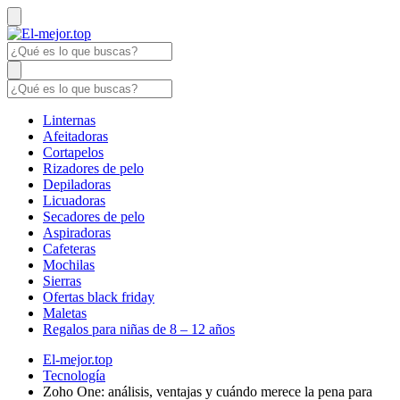
Linternas
Afeitadoras
Cortapelos
Rizadores de pelo
Depiladoras
Licuadoras
Secadores de pelo
Aspiradoras
Cafeteras
Mochilas
Sierras
Ofertas black friday
Maletas
Regalos para niñas de 8 – 12 años
El-mejor.top
Tecnología
Zoho One: análisis, ventajas y cuándo merece la pena para