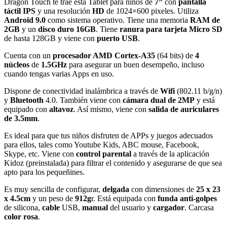
Dragon Touch te trae esta Tablet para niños de
7”
con
pantalla
táctil IPS
y una resolución
HD
de 1024×600 pixeles. Utiliza
Android 9.0
como sistema operativo. Tiene una memoria
RAM de
2GB
y un
disco duro 16GB
. Tiene
ranura para
tarjeta Micro SD
de hasta 128GB y viene con
puerto USB
.
Cuenta con un
procesador AMD Cortex-A35
(64 bits) de
4
núcleos
de
1.5GHz
para asegurar un buen desempeño, incluso
cuando tengas varias Apps en uso.
Dispone de conectividad inalámbrica a través de
Wifi
(802.11 b/g/n)
y
Bluetooth
4.0. También viene con
cámara dual de 2MP
y está
equipado con
altavoz
. Así mismo, viene con
salida de auriculares
de 3.5mm
.
Es ideal para que tus niños disfruten de APPs y juegos adecuados
para ellos, tales como Youtube Kids, ABC mouse, Facebook,
Skype, etc. Viene con
control parental
a través de la aplicación
Kidoz (preinstalada) para filtrar el contenido y asegurarse de que sea
apto para los pequeñines.
Es muy sencilla de configurar,
delgada
con dimensiones de
25 x 23
x 4.5cm
y un peso de
912g
r. Está equipada con
funda anti-golpes
de silicona,
cable
USB,
manual
del usuario y
cargador
. Carcasa
color rosa
.