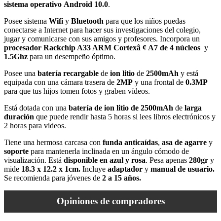
sistema
operativo
Android 10.0
.
Posee sistema
Wifi
y
Bluetooth
para que los niños puedas
conectarse a Internet para hacer sus investigaciones del colegio,
jugar y comunicarse con sus amigos y profesores. Incorpora un
procesador Rackchip A33 ARM Cortexâ ¢ A7
de 4 núcleos
y
1.5Ghz
para un desempeño óptimo.
Posee una
batería
recargable
de
ion litio
de
2500mAh
y está
equipada con una cámara trasera de
2MP
y una frontal de
0.3MP
para que tus hijos tomen fotos y graben vídeos.
Está dotada con una
batería de ion litio de 2500mAh
de
larga
duración
que puede rendir hasta 5 horas si lees libros electrónicos y
2 horas para videos.
Tiene una hermosa carcasa con
funda anticaídas
,
asa de agarre
y
soporte
para mantenerla inclinada en un ángulo cómodo de
visualización. Está
disponible en azul y rosa
. Pesa apenas
280gr
y
mide
18.3 x 12.2 x 1cm.
Incluye
adaptador
y
manual de usuario.
Se recomienda para jóvenes de
2 a 15 años.
Opiniones de compradores