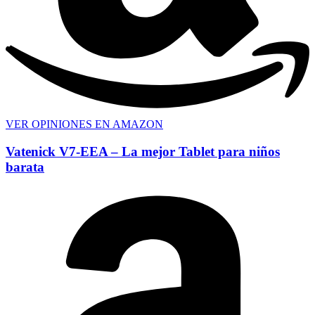
VER OPINIONES EN AMAZON
Vatenick V7-EEA – La mejor Tablet para niños
barata