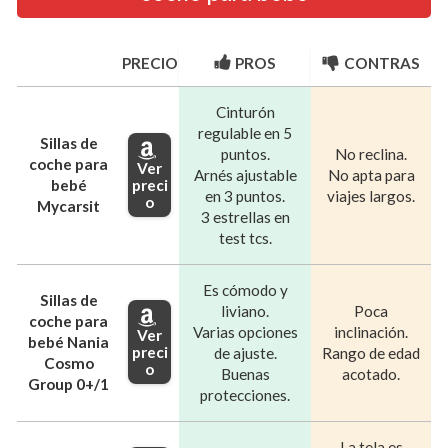
PRECIO
PROS
CONTRAS
Cinturón
regulable en 5
Sillas de
puntos.
No reclina.
coche para
Ver
Arnés ajustable
No apta para
preci
bebé
en 3 puntos.
viajes largos.
o
Mycarsit
3 estrellas en
test tcs.
Es cómodo y
Sillas de
liviano.
Poca
coche para
Varias opciones
inclinación.
Ver
bebé Nania
preci
de ajuste.
Rango de edad
Cosmo
o
Buenas
acotado.
Group 0+/1
protecciones.
La tela es