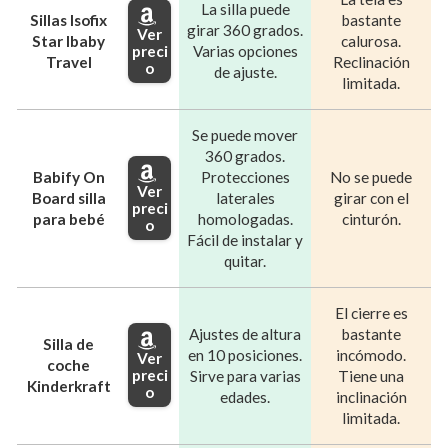
La silla puede
Sillas Isofix
bastante
girar 360 grados.
Ver
Star Ibaby
calurosa.
preci
Varias opciones
Travel
Reclinación
o
de ajuste.
limitada.
Se puede mover
360 grados.
Babify On
Protecciones
No se puede
Ver
Board silla
laterales
girar con el
preci
para bebé
homologadas.
cinturón.
o
Fácil de instalar y
quitar.
El cierre es
Ajustes de altura
bastante
Silla de
en 10 posiciones.
incómodo.
Ver
coche
preci
Sirve para varias
Tiene una
Kinderkraft
o
edades.
inclinación
limitada.