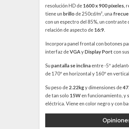
resolución HD de
1600 x 900 píxeles
, 
tiene un
brillo
de 250cd/m², una
frecue
con un espectro del 85%, un contraste
relación de aspecto de
16:9
.
Incorpora panel frontal con botones par
interfaz de
VGA
y
Display Port
con sus
Su
pantalla se inclina
entre -5º adelant
de 170º en horizontal y 160º en vertical
Su peso de
2.22kg
y dimensiones de
47
de tan solo
15W
en funcionamiento, y s
eléctrica. Viene en color negro y con 
Opinione