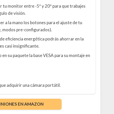
ar tu monitor entre -5º y 20º para que trabajes
ulo de visión.
er a la mano los botones para el ajuste de tu
te, modos pre-configurados).
de eficiencia energética podrás ahorrar en la
s casi insignificante.
do en su paquete la base VESA para su montaje en
ue adquirir una cámara portátil.
INIONES EN AMAZON