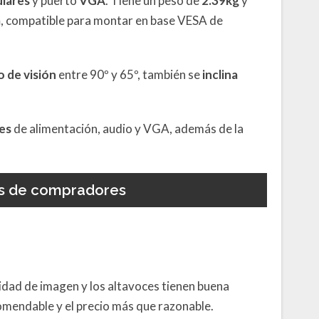
ulares
y puerto
VGA
. Tiene un peso de
2.39kg
y
m
, compatible para montar en base VESA de
o de visión
entre 90º y 65º, también se
inclina
es
de alimentación, audio y VGA, además de la
s de compradores
lidad de imagen y los altavoces tienen buena
omendable y el precio más que razonable.