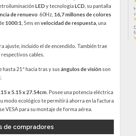
V
retroiluminación
LED
y tecnología
LCD
, su pantalla
H
ncia de renuevo
60Hz,
16,7 millones de colores
c
V
 de
1000:1
, 5ms en
velocidad de respuesta
, una
D
f
V
a ajuste, incluido el de encendido. También trae
 respectivos cables.
e hasta 21º hacia tras y sus
ángulos de visión
son
.
.15 x 5.15 x 27.54cm
. Posee una potencia eléctrica
u modo ecológico te permitirá ahorra en la factura
base VESA para su montaje de forma aérea.
s de compradores