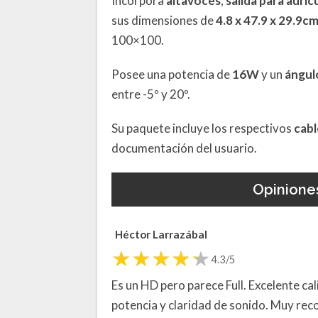
Incorpora
altavoces
,
salida para auric
sus dimensiones de
4.8 x 47.9 x 29.9c
100×100.
Posee una potencia de
16W
y un
ángul
entre -5º y 20º.
Su paquete incluye los respectivos
cabl
documentación del usuario.
Opinione
Héctor Larrazábal
4.3/5
Es un HD pero parece Full. Excelente ca
potencia y claridad de sonido. Muy rec