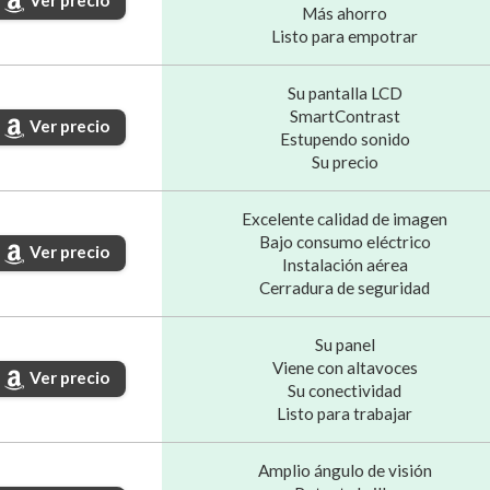
Ver precio
Más ahorro
Listo para empotrar
Su pantalla LCD
SmartContrast
Ver precio
Estupendo sonido
Su precio
Excelente calidad de imagen
Bajo consumo eléctrico
Ver precio
Instalación aérea
Cerradura de seguridad
Su panel
Viene con altavoces
Ver precio
Su conectividad
Listo para trabajar
Amplio ángulo de visión