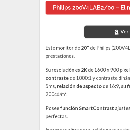
Philips 200V4LAB2/00 – El 
Ver
Este monitor de
20”
de Philips (200V4L
prestaciones.
Su resolución es
2K
de 1600 x 900 píxel
contraste
de 1000:1 y contraste diná
5ms,
relación de aspecto
de 16:9, su
f
200cd/m².
Posee
función SmartContrast
ajustes
perfectas.