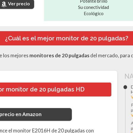
Potente brillo
Ver precio
Su conectividad
Ecológico
¿Cuál es el mejor monitor de 20 pulgadas?
e los mejores
monitores de 20 pulgadas
del mercado, para qu
NA
D
jor monitor de 20 pulgadas HD
V
P
p
 precio en Amazon
V
A
p
cance el monitor E2016H de 20 pulgadas con