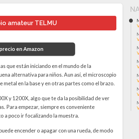
NA
M
pio amateur TELMU
V
V
 precio en Amazon
V
onas que están iniciando en el mundo de la
V
ena alternativa para niños. Aun así, el microscopio
M
V
e metal en la base y en otras partes como el brazo.
N
V
0X y 1200X, algo que te da la posibilidad de ver
M
as. Para empezar, siempre es conveniente
V
o a poco ir focalizando la muestra.
se puede encender o apagar con una rueda, de modo