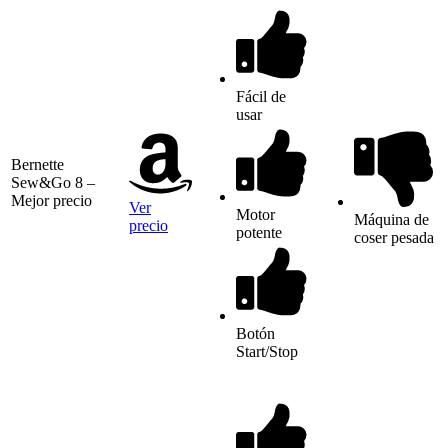
Fácil de
usar
Bernette
Sew&Go 8 –
Mejor precio
Ver
Motor
Máquina de
precio
potente
coser pesada
Botón
Start/Stop