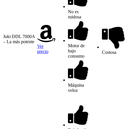
No es
ruidosa
Juki DDL 7000A
– La más potente
Motor de
Ver
bajo
precio
Costosa
consumo
Máquina
veloz