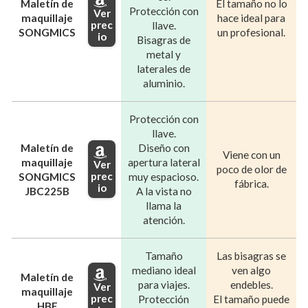
Maletín de
El tamaño no lo
Protección con
Ver
maquillaje
hace ideal para
prec
llave.
SONGMICS
un profesional.
io
Bisagras de
metal y
laterales de
aluminio.
Protección con
llave.
Maletín de
Diseño con
Viene con un
maquillaje
apertura lateral
Ver
poco de olor de
prec
SONGMICS
muy espacioso.
fábrica.
io
JBC225B
A la vista no
llama la
atención.
Tamaño
Las bisagras se
mediano ideal
ven algo
Maletín de
para viajes.
endebles.
Ver
maquillaje
prec
Protección
El tamaño puede
HBF