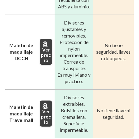
ABS y aluminio.
Divisores
ajustables y
removibles.
Protección de
Maletín de
No tiene
nylon
Ver
maquillaje
seguridad, llaves
prec
impermeable.
DCCN
ni bloqueos.
io
Correa de
transporte.
Es muy liviano y
práctico.
Divisores
extraíbles.
Maletín de
Bolsillos con
No tiene llave ni
Ver
maquillaje
prec
cremallera.
seguridad.
Travelmall
io
Superficie
impermeable.