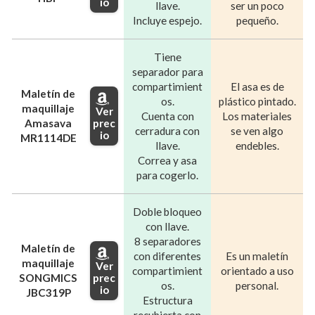
io
llave.
ser un poco
Incluye espejo.
pequeño.
Tiene
separador para
compartimient
El asa es de
Maletín de
os.
plástico pintado.
maquillaje
Ver
Cuenta con
Los materiales
prec
Amasava
cerradura con
se ven algo
io
MR1114DE
llave.
endebles.
Correa y asa
para cogerlo.
Doble bloqueo
con llave.
8 separadores
Maletín de
con diferentes
Es un maletín
maquillaje
Ver
compartimient
orientado a uso
prec
SONGMICS
os.
personal.
io
JBC319P
Estructura
recubierta con