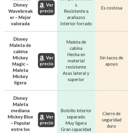
Disney
s
Ver
Es costosa
precio
Wavebreak
Resistente a
er – Mejor
arañazos
valorada
Interior forrado
Disney
Maleta de
Maleta de
cabina
cabina
Hecha en
Mickey
Sin tacos de
Ver
material
precio
Magic –
apoyo
resistente
Maleta
Asas lateral y
Mickey
superior
ligera
Disney
Maleta
mediana
Bolsillo interior
Cierre de
Mickey Blue
separado
Ver
seguridad
precio
– Popular
Muy ligera
duro
entre los
Gran capacidad