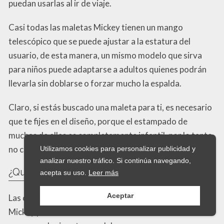
puedan usarlas al ir de viaje.
Casi todas las maletas Mickey tienen un mango
telescópico que se puede ajustar a la estatura del
usuario, de esta manera, un mismo modelo que sirva
para niños puede adaptarse a adultos quienes podrán
llevarla sin doblarse o forzar mucho la espalda.
Claro, si estás buscado una maleta para ti, es necesario
que te fijes en el diseño, porque el estampado de
muchas de ellas es completamente infantil, por lo tanto
no combinará contigo y tu edad.
Utilizamos cookies para personalizar publicidad y
analizar nuestro tráfico. Si continúa navegando,
¿Qué debe tener una maleta Mickey?
acepta su uso.
Leer más
Aceptar
Las características que debes buscar en una maleta
Mickey para ti o tu niño son exactamente las mismas