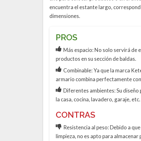
encuentra el estante largo, correspond
dimensiones.
PROS
Más espacio: No solo servirá de 
productos en su sección de baldas.
Combinable: Ya que la marca Kete
armario combina perfectamente con 
Diferentes ambientes: Su diseño 
la casa, cocina, lavadero, garaje, etc.
CONTRAS
Resistencia al peso: Debido a que
limpieza, no es apto para almacenar