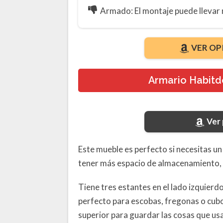
Armado: El montaje puede llevar 
VER OP
Armario Habitd
Ver
Este mueble es perfecto si necesitas un
tener más espacio de almacenamiento, e
Tiene tres estantes en el lado izquier
perfecto para escobas, fregonas o cubo
superior para guardar las cosas que us