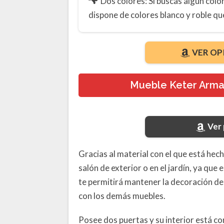
Dos colores: Si buscas algún colo
dispone de colores blanco y roble q
VER OP
Mueble Keter Arma
Ver
Gracias al material con el que está hec
salón de exterior o en el jardín, ya qu
te permitirá mantener la decoración de 
con los demás muebles.
Posee dos puertas y su interior está c