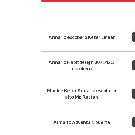
Armario escobero Keter Linear
Armario Habitdesign 007142O
escobero
Mueble Keter Armario escobero
alto Mp Rattan
Armario Adventa 1 puerta