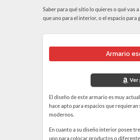
Saber para qué sitio lo quieres o qué vas 
que uno para el interior, o el espacio par
Armario es
Ver
El diseño de este armario es muy actual, 
hace apto para espacios que requieran
modernos.
En cuanto a su diseño interior posee t
uno para colocar productos o diferentes