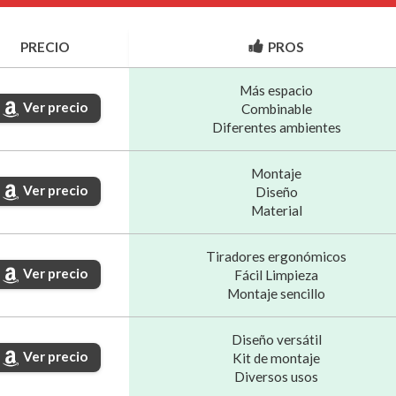
PRECIO
PROS
Más espacio
Ver precio
Combinable
Diferentes ambientes
Montaje
Ver precio
Diseño
Material
Tiradores ergonómicos
Ver precio
Fácil Limpieza
Montaje sencillo
Diseño versátil
Ver precio
Kit de montaje
Diversos usos