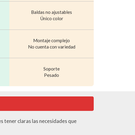
Baldas no ajustables
Único color
Montaje complejo
No cuenta con variedad
Soporte
Pesado
s tener claras las necesidades que