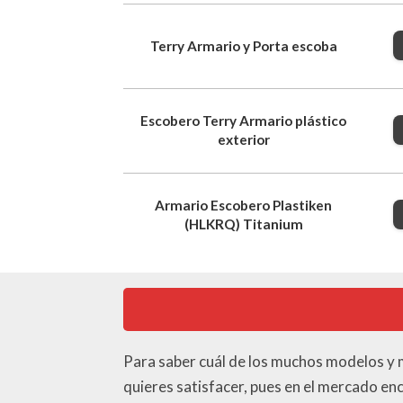
Terry Armario y Porta escoba
Escobero Terry Armario plástico
exterior
Armario Escobero Plastiken
(HLKRQ) Titanium
Para saber cuál de los muchos modelos y m
quieres satisfacer, pues en el mercado enc